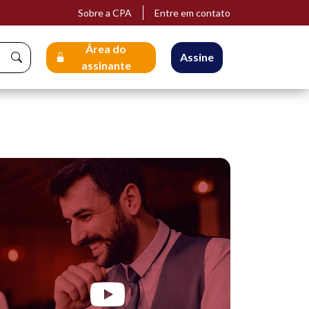
Sobre a CPA
Entre em contato
Área do
Assine
assinante