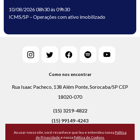
10/08/2026 08h30 às 09h30
ICMS/SP – Operações com ativo imobilizado
Como nos encontrar
Rua Isaac Pacheco, 138 Além Ponte, Sorocaba/SP CEP
18020-070
(15) 3219-4822
(15) 99149-4243
Ao usar nosso site, você reconhece que leu e entendeu nossa
Política
de Privacidade
e nossa
Política de Cookies.