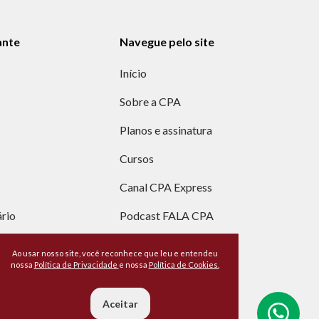
ante
Navegue pelo site
Início
Sobre a CPA
Planos e assinatura
Cursos
Canal CPA Express
ário
Podcast FALA CPA
Entre em contato
Ao usar nosso site, você reconhece que leu e entendeu
nossa
Política de Privacidade
e nossa
Política de Cookies.
Trabalhe conosco
Aceitar
Desenvolvido por
Agência Kombi