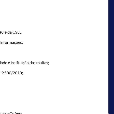
PJ e da CSLL;
 informações;
ade e instituição das multas;
º 9.580/2018;
C);
sep e Cofins;