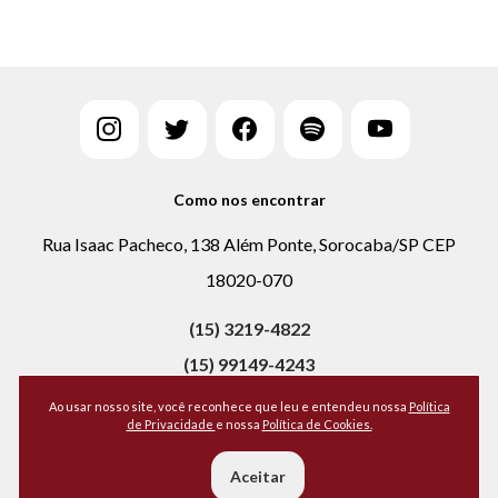
Como nos encontrar
Rua Isaac Pacheco, 138 Além Ponte, Sorocaba/SP CEP
18020-070
(15) 3219-4822
(15) 99149-4243
Ao usar nosso site, você reconhece que leu e entendeu nossa
Política
de Privacidade
e nossa
Política de Cookies.
Todos os direitos reservados, 2026 - Portal CPA
Política de Privacidade
Aceitar
Política de Cookies