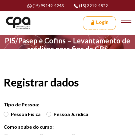
(15) 99149-4243
(15) 3219-4822
Login
CURSO ONLINE AO VIVO
PIS/Pasep e Cofins – Levantamento de
créditos para fins da CBS
Registrar dados
Tipo de Pessoa:
Pessoa Física
Pessoa Jurídica
Como soube do curso: