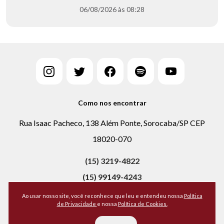
06/08/2026 às 08:28
Como nos encontrar
Rua Isaac Pacheco, 138 Além Ponte, Sorocaba/SP CEP
18020-070
(15) 3219-4822
(15) 99149-4243
Ao usar nosso site, você reconhece que leu e entendeu nossa
Política
de Privacidade
e nossa
Política de Cookies.
Todos os direitos reservados, 2026 - Portal CPA
Política de Privacidade