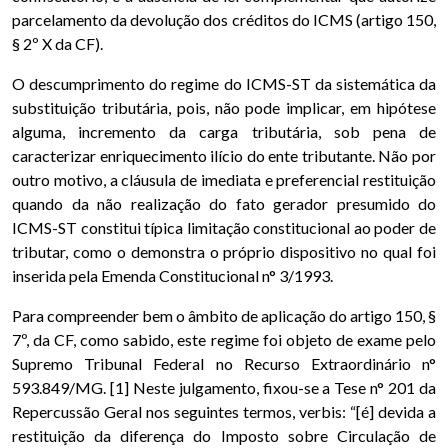
parcelamento da devolução dos créditos do ICMS (artigo 150,
§ 2º X da CF).
O descumprimento do regime do ICMS-ST da sistemática da
substituição tributária, pois, não pode implicar, em hipótese
alguma, incremento da carga tributária, sob pena de
caracterizar enriquecimento ilício do ente tributante. Não por
outro motivo, a cláusula de imediata e preferencial restituição
quando da não realização do fato gerador presumido do
ICMS-ST constitui típica limitação constitucional ao poder de
tributar, como o demonstra o próprio dispositivo no qual foi
inserida pela Emenda Constitucional n° 3/1993.
Para compreender bem o âmbito de aplicação do artigo 150, §
7º, da CF, como sabido, este regime foi objeto de exame pelo
Supremo Tribunal Federal no Recurso Extraordinário n°
593.849/MG. [1] Neste julgamento, fixou-se a Tese n° 201 da
Repercussão Geral nos seguintes termos, verbis: “[é] devida a
restituição da diferença do Imposto sobre Circulação de