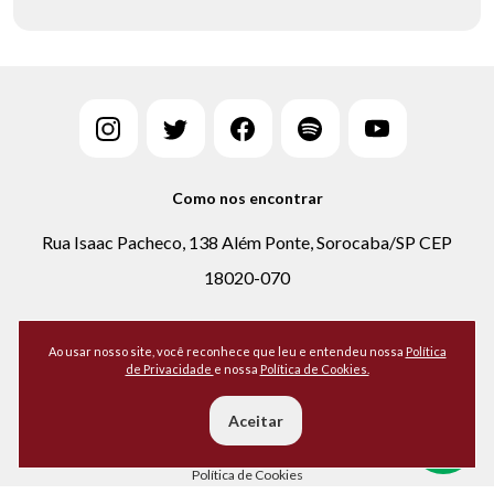
Como nos encontrar
Rua Isaac Pacheco, 138 Além Ponte, Sorocaba/SP CEP
18020-070
(15) 3219-4822
Ao usar nosso site, você reconhece que leu e entendeu nossa
Política
(15) 99149-4243
de Privacidade
e nossa
Política de Cookies.
Aceitar
Todos os direitos reservados, 2026 - Portal CPA
Política de Privacidade
Política de Cookies