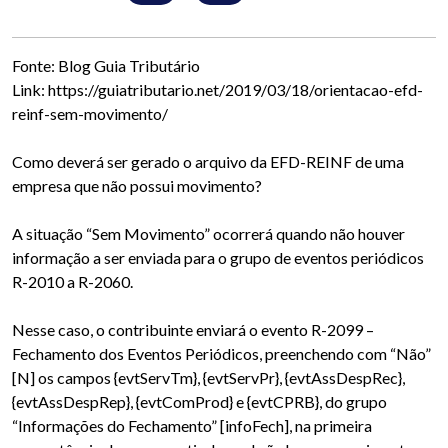
Fonte: Blog Guia Tributário
Link: https://guiatributario.net/2019/03/18/orientacao-efd-
reinf-sem-movimento/
Como deverá ser gerado o arquivo da EFD-REINF de uma
empresa que não possui movimento?
A situação “Sem Movimento” ocorrerá quando não houver
informação a ser enviada para o grupo de eventos periódicos
R-2010 a R-2060.
Nesse caso, o contribuinte enviará o evento R-2099 –
Fechamento dos Eventos Periódicos, preenchendo com “Não”
[N] os campos {evtServTm}, {evtServPr}, {evtAssDespRec},
{evtAssDespRep}, {evtComProd} e {evtCPRB}, do grupo
“Informações do Fechamento” [infoFech], na primeira